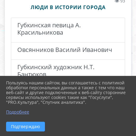
93
ЛЮДИ В ИСТОРИИ ГОРОДА
Губкинская певица А.
Красильникова
Овсянников Василий Иванович
Губкинский художник Н.Т.
Бантюков
Пользуясь нашим сайтом, вы соглашаетесь с политикой
обработки персональных данных а также с тем что наш
веб-сайт и другие подключенные к веб-сайту сторонние
сервисы используют cookies такие как "Госуслуги",
"PRO.Культура", "Спутник аналитика".
Подробнее
Подтверждаю