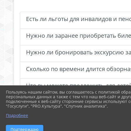
Есть ли льготы для инвалидов и пе
Нужно ли заранее приобретать биле
Нужно ли бронировать экскурсию з
Сколько по времени длится обзорна
Что вы можете предложить для детей
Пользуясь нашим сайтом, вы соглашаетесь с политикой обра
персональных данных а также с тем что наш веб-сайт и друг
подключенные к веб-сайту сторонние сервисы используют co
"Госуслуги", "PRO.Культура", "Спутник аналитика".
Подробнее
Подтверждаю