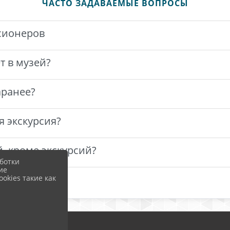
ЧАСТО ЗАДАВАЕМЫЕ ВОПРОСЫ
нсионеров
т в музей?
аранее?
я экскурсия?
, кроме экскурсий?
ботки
ие
okies такие как