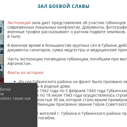
ЗАЛ БОЕВОЙ СЛАВЫ
Экспозиция
зала дает представление об участии губкинцев
современных локальных конфликтах. Документы, фотографи
военные трофеи рассказывают о ратном подвиге земляков, 
в тылу.
В военное время в большинстве крупных сёл в Губкине дей
документы санитарок, сумка медсестры и медицинские при
Часть экспозиции посвящена губкинцам, погибшим при вы
Афганистан.
Факты из истории
:
Из сел Губкинского района на фронт было призвано ок
вернулись в родные дома.
ботки
Со 2 июля 1942 года по 5 февраля 1943 года Губкинск
ие
С 15 июня по 18 июля 1943 года осуществлялось стро
okies такие как
протяженностью 95 км, которое стало ярким примером
Девяти губкинцам присвоено звание Героя Советског
Славы.
Более 300 жителей г. Губкина и Губкинского района п
17 из них погибли.