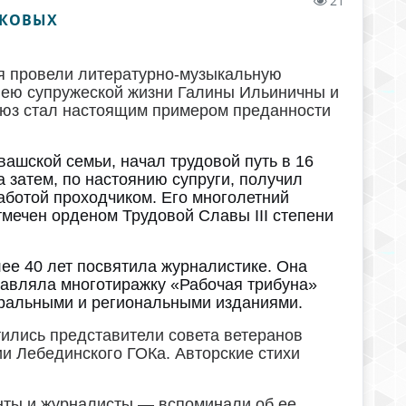
21
РКОВЫХ
ея провели литературно-музыкальную
лею супружеской жизни Галины Ильиничны и
юз стал настоящим примером преданности
ашской семьи, начал трудовой путь в 16
а затем, по настоянию супруги, получил
аботой проходчиком. Его многолетний
мечен орденом Трудовой Славы III степени
ее 40 лет посвятила журналистике. Она
главляла многотиражку «Рабочая трибуна»
тральными и региональными изданиями.
ились представители совета ветеранов
и Лебединского ГОКа. Авторские стихи
ты и журналисты — вспоминали об ее