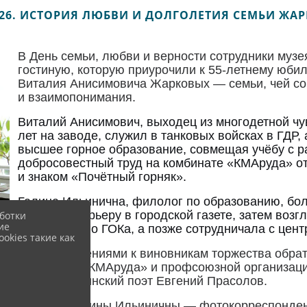
2026. ИСТОРИЯ ЛЮБВИ И ДОЛГОЛЕТИЯ СЕМЬИ ЖА
В День семьи, любви и верности сотрудники муз
гостиную, которую приурочили к 55-летнему юби
Виталия Анисимовича Жарковых — семьи, чей со
и взаимопонимания.
Виталий Анисимович, выходец из многодетной чув
лет на заводе, служил в танковых войсках в ГДР, 
высшее горное образование, совмещая учёбу с р
добросовестный труд на комбинате «КМАруда» от
и знаком «Почётный горняк».
Галина Ильинична, филолог по образованию, бол
начинала карьеру в городской газете, затем воз
ботки
ие
Лебединского ГОКа, а позже сотрудничала с цен
okies такие как
С поздравлениями к виновникам торжества обрат
комбината «КМАруда» и профсоюзной организаци
прочел губкинский поэт Евгений Прасолов.
Коллеги Галины Ильиничны — фотокорреспонден