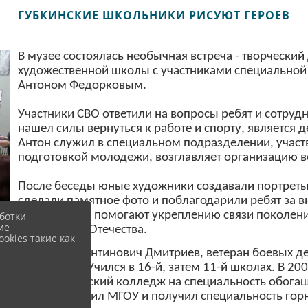
ГУБКИНСКИЕ ШКОЛЬНИКИ РИСУЮТ ГЕРОЕВ
В музее состоялась необычная встреча - творческий
художественной школы с участниками специальной
Антоном Федорковым.
Участники СВО ответили на вопросы ребят и сотруд
нашел силы вернуться к работе и спорту, является
Антон служил в специальном подразделении, участв
подготовкой молодежи, возглавляет организацию в
После беседы юные художники создавали портреты 
сделали памятное фото и поблагодарили ребят за в
мероприятия помогают укреплению связи поколени
ботки
ие
защитникам Отечества.
okies такие как
Евгений Валентинович Дмитриев, ветеран боевых д
г. в Губкине. Учился в 16-й, затем 11-й школах. В 2
политехнический колледж на специальность обогаще
В 2018 окончил МГОУ и получил специальность горн