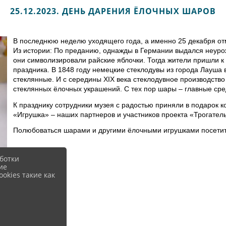
25.12.2023. ДЕНЬ ДАРЕНИЯ ЁЛОЧНЫХ ШАРОВ
В последнюю неделю уходящего года, а именно 25 декабря от
Из истории: По преданию, однажды в Германии выдался неурож
они символизировали райские яблочки. Тогда жители пришли к
праздника.
В 1848 году немецкие стеклодувы из города Лауша
стеклянные. И с середины XIX века стеклодувное производство
стеклянных ёлочных украшений.
С тех пор шары – главные ср
К празднику сотрудники музея с радостью приняли в подарок 
«Игрушка» – наших партнеров и участников проекта «Трогател
Полюбоваться шарами и другими ёлочными игрушками посетител
ботки
ие
okies такие как