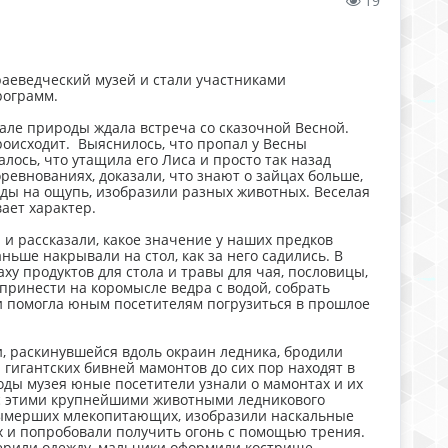
19
раеведческий музей и стали участниками
рограмм.
зале природы ждала встреча со сказочной Весной.
роисходит. Выяснилось, что пропал у Весны
лось, что утащила его Лиса и просто так назад
оревнованиях, доказали, что знают о зайцах больше,
оды на ощупь, изобразили разных животных. Веселая
ает характер.
 и рассказали, какое значение у наших предков
ньше накрывали на стол, как за него садились. В
ху продуктов для стола и травы для чая, пословицы,
принести на коромысле ведра с водой, собрать
и помогла юным посетителям погрузиться в прошлое
, раскинувшейся вдоль окраин ледника, бродили
 гигантских бивней мамонтов до сих пор находят в
оды музея юные посетители узнали о мамонтах и их
 с этими крупнейшими животными ледникового
 вымерших млекопитающих, изобразили наскальные
ах и попробовали получить огонь с помощью трения.
терили одежду, мальчики оформили кострище.