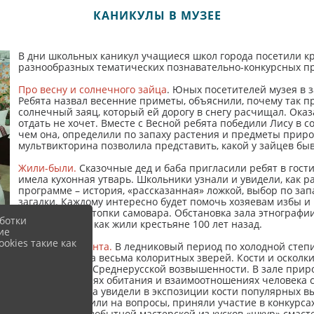
КАНИКУЛЫ В МУЗЕЕ
В дни школьных каникул учащиеся школ города посетили к
разнообразных тематических познавательно-конкурсных п
Про весну и солнечного зайца
. Юных посетителей музея в 
Ребята назвал весенние приметы, объяснили, почему так п
солнечный заяц, который ей дорогу в снегу расчищал. Оказа
отдать не хочет. Вместе с Весной ребята победили Лису в с
чем она, определили по запаху растения и предметы прир
мультвикторина позволила представить, какой у зайцев быв
Жили-были.
Сказочные дед и баба пригласили ребят в гости
имела кухонная утварь. Школьники узнали и увидели, как ра
программе – история, «рассказанная» ложкой, выбор по запа
загадки. Каждому интересно будет помочь хозяевам избы и 
шишки для растопки самовара. Обстановка зала этнографи
ботки
и представить, как жили крестьяне 100 лет назад.
ие
okies такие как
Из жизни мамонта.
В ледниковый период по холодной степи
огромные стада весьма колоритных зверей. Кости и осколки
разных местах Среднерусской возвышенности. В зале прир
соседях, условиях обитания и взаимоотношениях человека
периода. Ребята увидели в экспозиции кости популярных
рисунки, ответили на вопросы, приняли участие в конкурс
Девочки в первобытной мастерской из кусков «шкур» смас