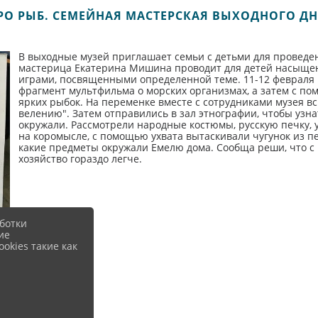
РО РЫБ. СЕМЕЙНАЯ МАСТЕРСКАЯ ВЫХОДНОГО ДН
В выходные музей приглашает семьи с детьми для провед
мастерица Екатерина Мишина проводит для детей насыщен
играми, посвященными определенной теме. 11-12 февраля 
фрагмент мультфильма о морских организмах, а затем с п
ярких рыбок. На переменке вместе с сотрудниками музея в
велению". Затем отправились в зал этнографии, чтобы узнат
окружали. Рассмотрели народные костюмы, русскую печку, у
на коромысле, с помощью ухвата вытаскивали чугунок из пе
какие предметы окружали Емелю дома. Сообща реши, что с 
хозяйство гораздо легче.
ботки
ие
okies такие как