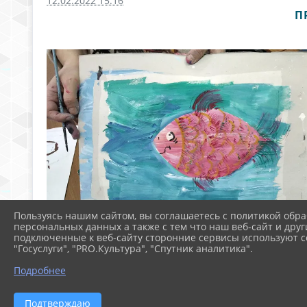
12.02.2022 15:16
П
Пользуясь нашим сайтом, вы соглашаетесь с политикой обра
персональных данных а также с тем что наш веб-сайт и друг
подключенные к веб-сайту сторонние сервисы используют co
"Госуслуги", "PRO.Культура", "Спутник аналитика".
Подробнее
Подтверждаю